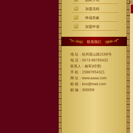
品牌介绍
加盟流程
终端形象
加盟申请
联系我们
地 址：杭州莫山路2168号
电 话：0573-98765432
联系人：杨军(经理)
手 机：15887654321
网 址：www.aaaa.com
邮 箱：bos@mail.com
邮 编：300009